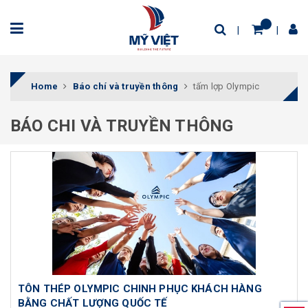
Home
Báo chí và truyền thông
tấm lợp Olympic
BÁO CHI VÀ TRUYỀN THÔNG
TÔN THÉP OLYMPIC CHINH PHỤC KHÁCH HÀNG
BẰNG CHẤT LƯỢNG QUỐC TẾ