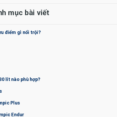
nh mục bài viết
u điểm gì nổi trội?
30 lít nào phù hợp?
s
mpic Plus
ympic Endur