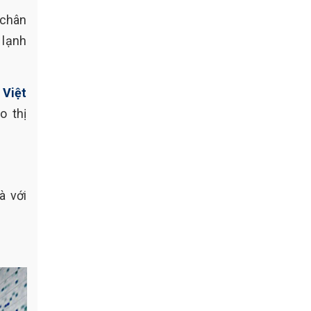
 chân
 lạnh
Việt
o thị
à với