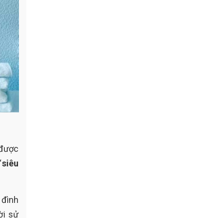
 được
“
siêu
 đình
ời sử