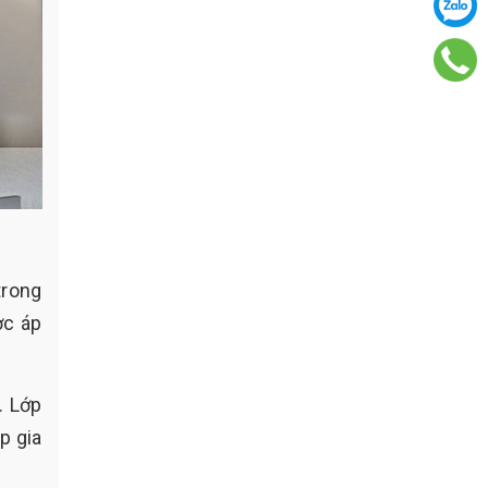
trong
ợc áp
. Lớp
p gia