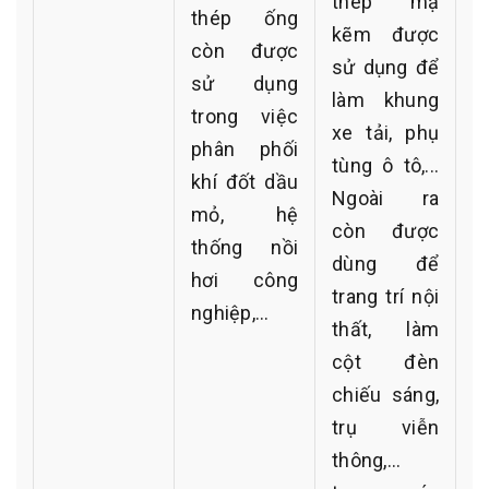
thép mạ
thép ống
kẽm được
còn được
sử dụng để
sử dụng
làm khung
trong việc
xe tải, phụ
phân phối
tùng ô tô,...
khí đốt dầu
Ngoài ra
mỏ, hệ
còn được
thống nồi
dùng để
hơi công
trang trí nội
nghiệp,...
thất, làm
cột đèn
chiếu sáng,
trụ viễn
thông,...