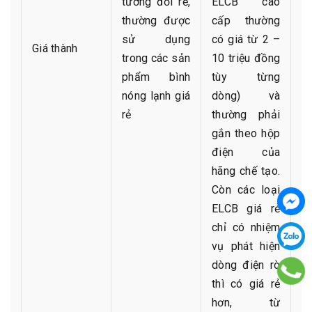
tương đối rẻ,
ELCB cao
thường được
cấp thường
sử dụng
có giá từ 2 –
Giá thành
trong các sản
10 triệu đồng
phẩm bình
tùy từng
nóng lạnh giá
dòng) và
rẻ
thường phải
gắn theo hộp
điện của
hãng chế tạo.
Còn các loại
ELCB giá rẻ
chỉ có nhiệm
vụ phát hiện
dòng điện rò
thì có giá rẻ
hơn, từ