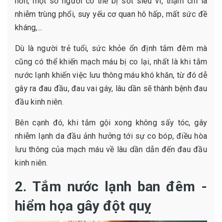
hơn, một số người có thể bị sốt siêu vi, thậm chí là
nhiễm trùng phổi, suy yếu cơ quan hô hấp, mất sức đề
kháng,...
Dù là người trẻ tuổi, sức khỏe ổn định tắm đêm mà
cũng có thể khiến mạch máu bị co lại, nhất là khi tắm
nước lạnh khiến việc lưu thông máu khó khăn, từ đó dễ
gây ra đau đầu, đau vai gáy, lâu dần sẽ thành bệnh đau
đầu kinh niên.
Bên cạnh đó, khi tắm gội xong không sấy tóc, gây
nhiễm lạnh da đầu ảnh hưởng tới sự co bóp, điều hòa
lưu thông của mạch máu về lâu dần dẫn đến đau đầu
kinh niên.
2. Tắm nước lạnh ban đêm -
hiểm họa gây đột quỵ