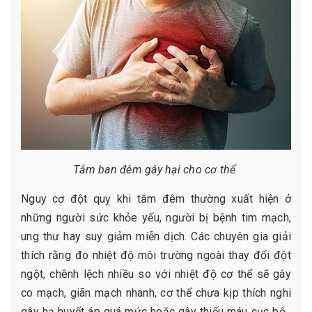
Tắm ban đêm gây hại cho cơ thể
Nguy cơ đột quỵ khi tắm đêm thường xuất hiện ở
những người sức khỏe yếu, người bị bệnh tim mạch,
ung thư hay suy giảm miễn dịch. Các chuyên gia giải
thích rằng đo nhiệt độ môi trường ngoài thay đổi đột
ngột, chênh lệch nhiều so với nhiệt độ cơ thể sẽ gây
co mạch, giãn mạch nhanh, cơ thể chưa kịp thích nghi
gây hạ huyết áp quá mức hoặc gây thiếu máu cục bộ ,