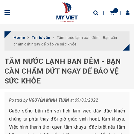
Home
Tin tư vấn
Tắm nước lạnh ban đêm - Bạn cần
chấm dứt ngay để bảo vệ sức khỏe
TẮM NƯỚC LẠNH BAN ĐÊM - BẠN
CẦN CHẤM DỨT NGAY ĐỂ BẢO VỆ
SỨC KHỎE
Posted by
NGUYỄN MINH TUẤN
at 09/03/2022
Cuộc sống bận rộn với lịch làm việc dày đặc khiến
chúng ta phải thay đổi giờ giấc sinh hoạt, tắm khuya.
Việc hình thành thói quen tắm khuya đặc biệt nếu tắm