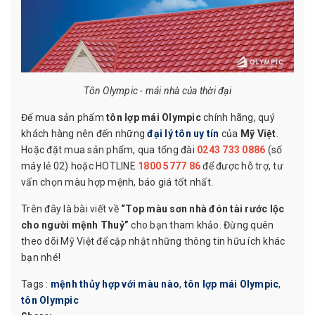
Tôn Olympic - mái nhà của thời đại
Để mua sản phẩm
tôn lợp mái Olympic
chính hãng, quý
khách hàng nên đến những
đại lý tôn uy tín
của
Mỹ Việt
.
Hoặc đặt mua sản phẩm, qua tổng đài
0243 733 0886
(số
máy lẻ 02) hoặc HOTLINE
1800 5777 86
để được hỗ trợ, tư
vấn chọn màu hợp mệnh, báo giá tốt nhất.
Trên đây là bài viết về
“Top màu sơn nhà đón tài rước lộc
cho người mệnh Thuỷ”
cho bạn tham khảo. Đừng quên
theo dõi Mỹ Việt để cập nhật những thông tin hữu ích khác
bạn nhé!
Tags :
mệnh thủy hợp với màu nào
,
tôn lợp mái Olympic
,
tôn Olympic