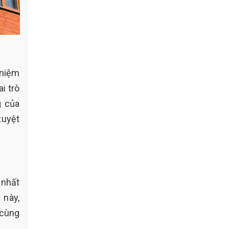
 niệm
i trò
g của
tuyệt
 nhất
 này,
 cùng