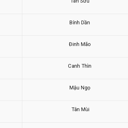
Tân Sửu
Bính Dần
Đinh Mão
Canh Thìn
Mậu Ngọ
Tân Mùi