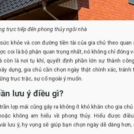
g trực tiếp đến phong thủy ngôi nhà
 sức khỏe và con đường tiền tài của gia chủ theo quan
ợc coi là bộ phận quan trọng nhất, nó không chỉ đóng va
à còn là nơi tụ khí, quyết định phần lớn sự thành côn
h xây dựng, gia chủ cần chọn ngày thật chính xác, tránh 
ững trục trặc, sự cố ngoài ý muốn.
ần lưu ý điều gì?
trần lợp mái cũng gây ra không ít khó khăn cho gia chủ
hoặc không am hiểu về phong thủy. Hiểu được điều
i lưu ý, hy vọng sẽ giúp bạn chọn ngày dễ dàng hơn,