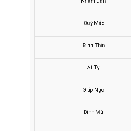
Nhâm Dần
Quý Mão
Bính Thìn
Ất Tỵ
Giáp Ngọ
Đinh Mùi