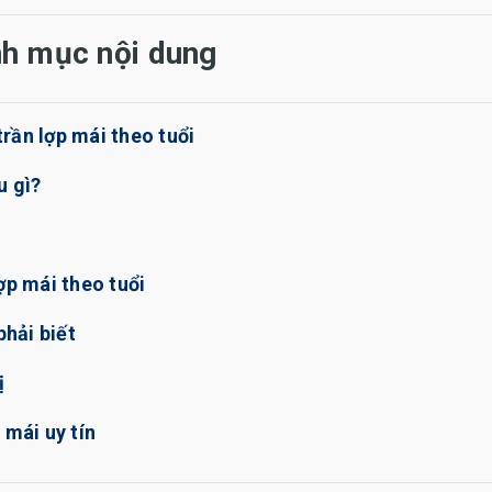
h mục nội dung
rần lợp mái theo tuổi
u gì?
ợp mái theo tuổi
phải biết
ị
 mái uy tín